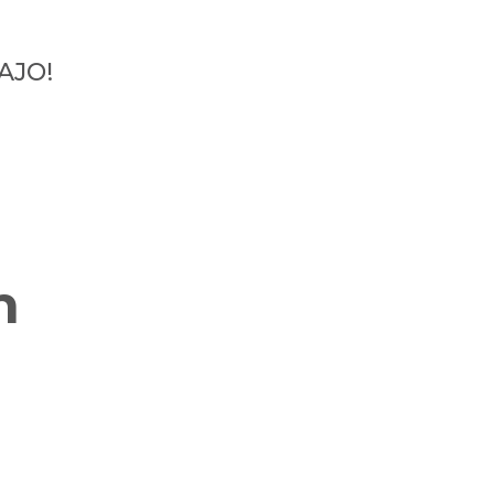
AJO!
n