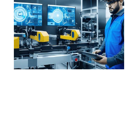
Descubre NUESTROS PROYECTOS
AUTOMATIZACIÓN INDUSTRIAL
Línea de montaje para
retrovisor interior
El área de
Automatización
se ha encargado del