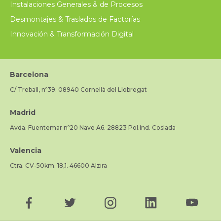
Instalaciones Generales & de Procesos
Desmontajes & Traslados de Factorías
Innovación & Transformación Digital
Barcelona
C/ Treball, nº39. 08940 Cornellà del Llobregat
Madrid
Avda. Fuentemar nº20 Nave A6. 28823 Pol.Ind. Coslada
Valencia
Ctra. CV-50km. 18,1. 46600 Alzira