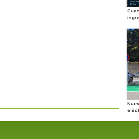
Cuan
ingr
Nuev
eléc