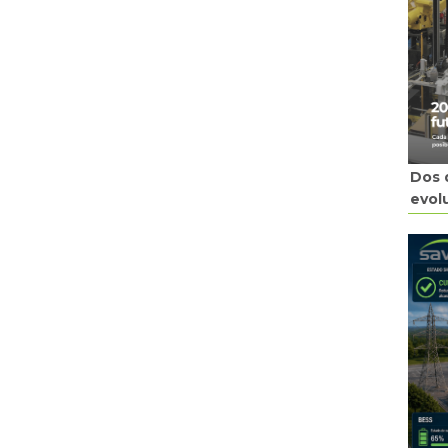
Dos 
evol